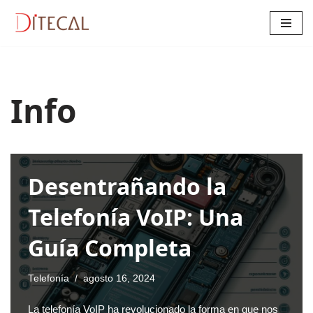
Saltar
al
contenido
Info
Desentrañando la
Telefonía VoIP: Una
Guía Completa
Telefonía
agosto 16, 2024
La telefonía VoIP ha revolucionado la forma en que nos