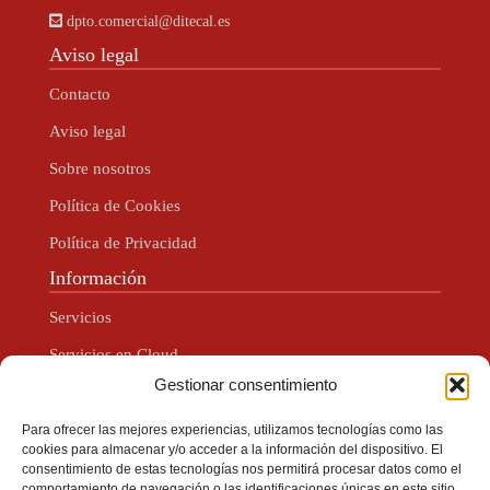
dpto.comercial@ditecal.es
Aviso legal
Contacto
Aviso legal
Sobre nosotros
Política de Cookies
Política de Privacidad
Información
Servicios
Servicios en Cloud
Gestionar consentimiento
Servicios para Redes
Servicios Centralita Virtual
Para ofrecer las mejores experiencias, utilizamos tecnologías como las
cookies para almacenar y/o acceder a la información del dispositivo. El
Servicios HSNM
consentimiento de estas tecnologías nos permitirá procesar datos como el
comportamiento de navegación o las identificaciones únicas en este sitio.