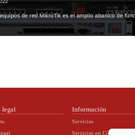
2022
e equipos de red MikroTik es el amplio abanico de fun
 legal
Información
to
Servicios
legal
Servicios en Cloud