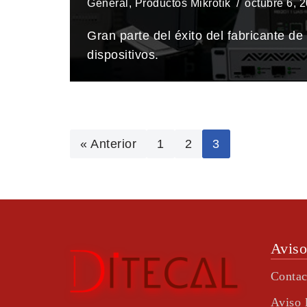
General
,
Productos Mikrotik
octubre 6, 
Gran parte del éxito del fabricante d
dispositivos.
« Anterior
1
2
3
Aviso
Contac
Aviso 