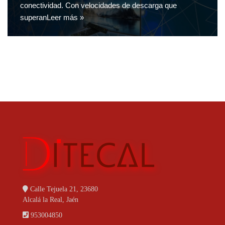
conectividad. Con velocidades de descarga que
superan
Leer más »
Calle Tejuela 21, 23680
Alcalá la Real, Jaén
953004850